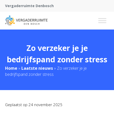
Vergaderruimte Denbosch
Zo verzeker je je
bedrijfspand zonder stress
Home
»
Laatste nieuws
»
Zo verzeker je je
bedrijfspand zonder stress
Geplaatst op
24 november 2025