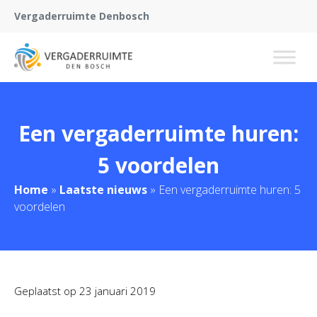
Vergaderruimte Denbosch
Een vergaderruimte huren:
5 voordelen
Home
»
Laatste nieuws
»
Een vergaderruimte huren: 5
voordelen
Geplaatst op
23 januari 2019