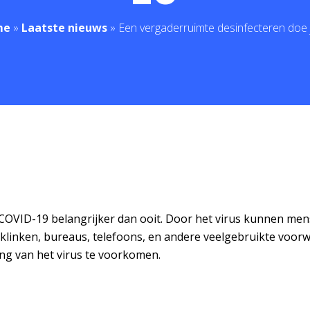
me
»
Laatste nieuws
»
Een vergaderruimte desinfecteren doe 
an COVID-19 belangrijker dan ooit. Door het virus kunnen m
rklinken, bureaus, telefoons, en andere veelgebruikte voor
ng van het virus te voorkomen.